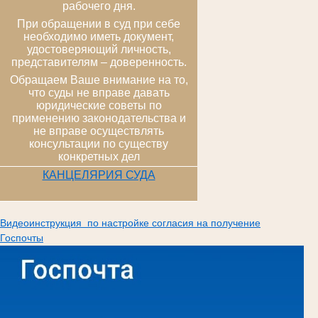
рабочего дня.
При обращении в суд при себе
необходимо иметь документ,
удостоверяющий личность,
представителям – доверенность.
Обращаем Ваше внимание на то,
что суды не вправе давать
юридические советы по
применению законодательства и
не вправе осуществлять
консультации по существу
конкретных дел
КАНЦЕЛЯРИЯ СУДА
Видеоинструкция по настройке согласия на получение
Госпочты