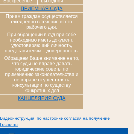
Воскресенье
выходной
ПРИЕМНАЯ СУДА
Прием граждан осуществляется
ежедневно в течение всего
рабочего дня.
При обращении в суд при себе
необходимо иметь документ,
удостоверяющий личность,
представителям – доверенность.
Обращаем Ваше внимание на то,
что суды не вправе давать
юридические советы по
применению законодательства и
не вправе осуществлять
консультации по существу
конкретных дел
КАНЦЕЛЯРИЯ СУДА
Видеоинструкция по настройке согласия на получение
Госпочты