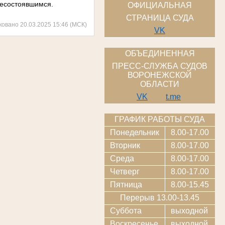
 несостоявшимся.
ОФИЦИАЛЬНАЯ
СТРАНИЦА СУДА
ковано 20.03.2025 15:46 (МСК)
VK
ОБЪЕДИНЕННАЯ
ПРЕСС-СЛУЖБА СУДОВ
ВОРОНЕЖСКОЙ
ОБЛАСТИ
VK
t.me
ГРАФИК РАБОТЫ СУДА
Понедельник
8.00-17.00
Вторник
8.00-17.00
Среда
8.00-17.00
Четверг
8.00-17.00
Пятница
8.00-15.45
Перерыв 13.00-13.45
Суббота
выходной
Воскресенье
выходной