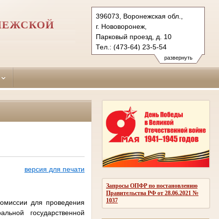
396073, Воронежская обл.,
НЕЖСКОЙ
г. Нововоронеж,
Парковый проезд, д. 10
Тел.: (473-64) 23-5-54
novovoronezhsky.vrn@sudrf.ru
развернуть
версия для печати
Запросы ОПФР по постановлению
Правительства РФ от 28.06.2021 №
1037
комиссии для проведения
льной государственной