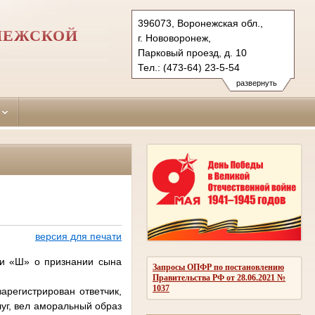
396073, Воронежская обл.,
НЕЖСКОЙ
г. Нововоронеж,
Парковый проезд, д. 10
Тел.: (473-64) 23-5-54
novovoronezhsky.vrn@sudrf.ru
развернуть
версия для печати
 «Ш» о признании сына
Запросы ОПФР по постановлению
Правительства РФ от 28.06.2021 №
1037
арегистрирован ответчик,
уг, вел аморальный образ