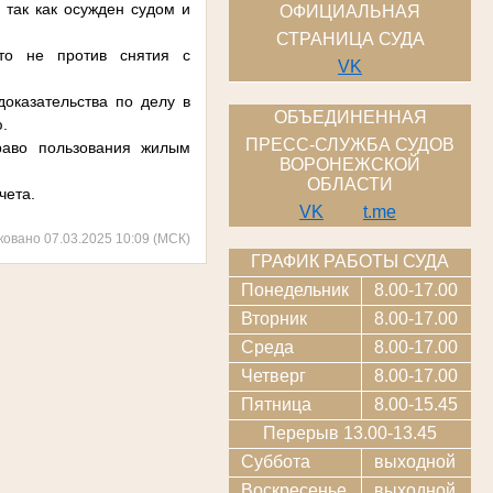
 так как осужден судом и
ОФИЦИАЛЬНАЯ
СТРАНИЦА СУДА
что не против снятия с
VK
оказательства по делу в
ОБЪЕДИНЕННАЯ
.
ПРЕСС-СЛУЖБА СУДОВ
право пользования жилым
ВОРОНЕЖСКОЙ
ОБЛАСТИ
чета.
VK
t.me
ковано 07.03.2025 10:09 (МСК)
ГРАФИК РАБОТЫ СУДА
Понедельник
8.00-17.00
Вторник
8.00-17.00
Среда
8.00-17.00
Четверг
8.00-17.00
Пятница
8.00-15.45
Перерыв 13.00-13.45
Суббота
выходной
Воскресенье
выходной