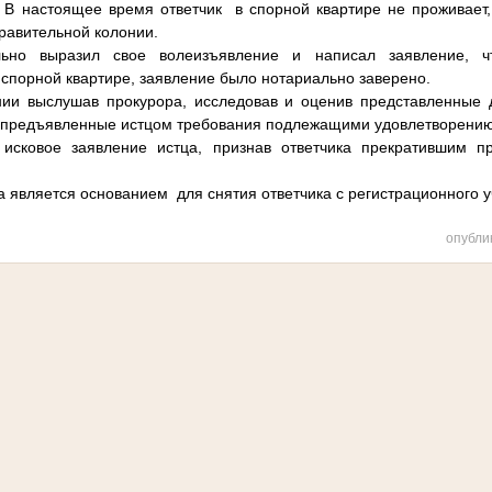
. В настоящее время ответчик в спорной квартире не проживает,
правительной колонии.
льно выразил свое волеизъявление и написал заявление, 
 спорной квартире, заявление было нотариально заверено.
ии выслушав прокурора, исследовав и оценив представленные д
л предъявленные истцом требования подлежащими удовлетворению
 исковое заявление истца, признав ответчика прекратившим 
 является основанием для снятия ответчика с регистрационного у
опубли