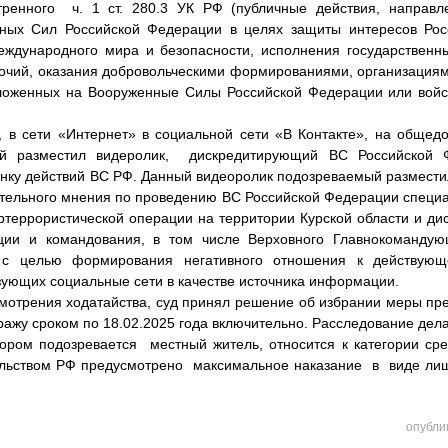
тренного ч. 1 ст. 280.3 УК РФ (публичные действия, направ
ных Сил Российской Федерации в целях защиты интересов Ро
еждународного мира и безопасности, исполнения государственн
очий, оказания добровольческими формированиями, организациям
зложенных на Вооруженные Силы Российской Федерации или войс
а, в сети «Интернет» в социальной сети «В Контакте», на общед
ый разместил видеролик, дискредитирующий ВС Российской 
нку действий ВС РФ. Данный видеоролик подозреваемый размести
тельного мнения по проведению ВС Российской Федерации специ
ртеррористической операции на территории Курской области и д
ции и командования, в том числе Верховного Главнокоманду
 с целью формирования негативного отношения к действующ
зующих социальные сети в качестве источника информации.
смотрения ходатайства, суд принял решение об избрании меры п
ражу сроком по 18.02.2025 года включительно. Расследование дел
тором подозревается местный житель, относится к категории сре
льством РФ предусмотрено максимальное наказание в виде лиш
опубли