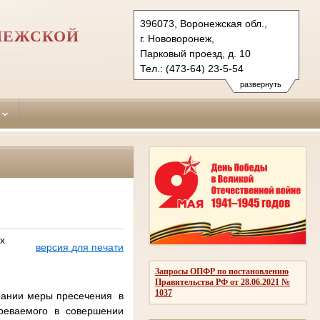
396073, Воронежская обл.,
НЕЖСКОЙ
г. Нововоронеж,
Парковый проезд, д. 10
Тел.: (473-64) 23-5-54
novovoronezhsky.vrn@sudrf.ru
развернуть
х
версия для печати
Запросы ОПФР по постановлению
Правительства РФ от 28.06.2021 №
1037
рании меры пресечения в
зреваемого в совершении