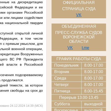
ленные на дискредитацию
ОФИЦИАЛЬНАЯ
ссийской Федерации и ее
СТРАНИЦА СУДА
ыми органами Российской
VK
и или лицами содействия
ка национальной гвардии
ОБЪЕДИНЕННАЯ
ПРЕСС-СЛУЖБА СУДОВ
оступной открытой личной
ВОРОНЕЖСКОЙ
Федерации, в том числе
ОБЛАСТИ
л с прямым умыслом, для
VK
t.me
альной военной операции,
искредитации Вооруженных
ГРАФИК РАБОТЫ СУДА
ющего ВС РФ Президента
ей власти в Российской
Понедельник
8.00-17.00
Вторник
8.00-17.00
ресечения подозреваемому
Среда
8.00-17.00
а продолжатся.
Четверг
8.00-17.00
дней тяжести, за которое
ения свободы на срок до
Пятница
8.00-15.45
Перерыв 13.00-13.45
Суббота
выходной
ковано 24.12.2024 14:39 (МСК)
Воскресенье
выходной