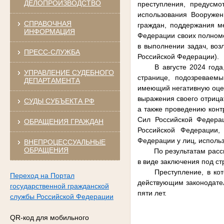
ДЕЛОПРОИЗВОДСТВО
преступления, предусмо
использования Вооружен
СПРАВОЧНАЯ
граждан, поддержания м
ИНФОРМАЦИЯ
Федерации своих полном
в выполнении задач, во
ПРЕСС-СЛУЖБА
Российской Федерации).
В августе 2024 год
УПРАВЛЕНИЕ СУДЕБНОГО
странице, подозреваем
ДЕПАРТАМЕНТА
имеющий негативную оце
выражения своего отрица
СУДЫ СУБЪЕКТА РФ
а также проведению конт
Сил Российской Федера
ОБРАЩЕНИЯ ГРАЖДАН
Российской Федерации,
Федерации у лиц, исполь
ВНЕПРОЦЕССУАЛЬНЫЕ
ОБРАЩЕНИЯ
По результатам рас
в виде заключения под ст
Преступление, в ко
Переход на Портал
действующим законодате
государственной гражданской
пяти лет.
службы Российской Федерации
QR-код для мобильного