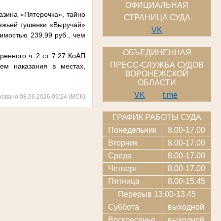
ОФИЦИАЛЬНАЯ
азина «Пятерочка», тайно
СТРАНИЦА СУДА
овяжьей тушенки «Выручай»
VK
имостью 239,99 руб., чем
ОБЪЕДИНЕННАЯ
нного ч. 2 ст. 7.27 КоАП
ПРЕСС-СЛУЖБА СУДОВ
ем наказания в местах,
ВОРОНЕЖСКОЙ
ОБЛАСТИ
VK
t.me
ковано 08.06.2026 09:24 (МСК)
ГРАФИК РАБОТЫ СУДА
Понедельник
8.00-17.00
Вторник
8.00-17.00
Среда
8.00-17.00
Четверг
8.00-17.00
Пятница
8.00-15.45
Перерыв 13.00-13.45
Суббота
выходной
Воскресенье
выходной