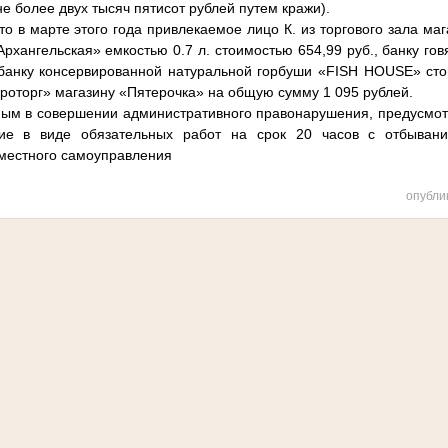
не более двух тысяч пятисот рублей путем кражи).
в марте этого года привлекаемое лицо К. из торгового зала маг
Архангельская» емкостью 0.7 л. стоимостью 654,99 руб., банку г
 банку консервированной натуральной горбуши «FISH HOUSE» сто
оторг» магазину «Пятерочка» на общую сумму 1 095 рублей.
 в совершении административного правонарушения, предусмотре
ие в виде обязательных работ на срок 20 часов с отбывани
местного самоуправления
опубли