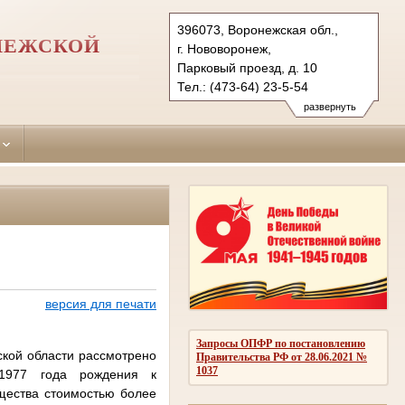
396073, Воронежская обл.,
НЕЖСКОЙ
г. Нововоронеж,
Парковый проезд, д. 10
Тел.: (473-64) 23-5-54
novovoronezhsky.vrn@sudrf.ru
развернуть
версия для печати
Запросы ОПФР по постановлению
кой области рассмотрено
Правительства РФ от 28.06.2021 №
1037
1977 года рождения к
ущества стоимостью более