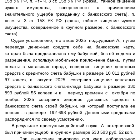
158 УК РФ, п. «г» ч. 3 ст. 158 УК РФ (кража, тайное хищение
чужого имущества, совершенного с причинением
значительного ущерба гражданину с банковского счета), п.
«в,г» ч. 3 ст. 158 УК РФ (кража, тайное хищение чужого
имущества, совершенное в крупном размере, с банковского
счета).
Судом установлено, что в мае 2025 подсудимый А., путем
перевода денежных средств себе на банковскую карту,
которая была предоставлена ему бабушкой, без её ведома и
разрешения, используя мобильное приложение банка, путем
оплаты в магазинах города, совершил хищение денежных
средств с кредитного счета бабушки в размере 10 011 рублей
97 копеек, в августе 2025 совершил хищение денежных
средств с банковского счета-вклада бабушки в размере 330
893 рублей 55 копеек и в период времени с октября по
ноябрь 2025 совершил хищение денежных средств с
банковского счета своей бабушки, на который поступала ее
пенсия - в размере 192 698 рублей. Денежными средствами
распорядился по своему усмотрению.
В результате преступных действий внука А. потерпевшей
был причинен ущерб в крупном размере 533 593 руб. 52 коп.
При вынесении приговора суд учел добровольное