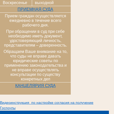
Воскресенье
выходной
ПРИЕМНАЯ СУДА
Прием граждан осуществляется
ежедневно в течение всего
рабочего дня.
При обращении в суд при себе
необходимо иметь документ,
удостоверяющий личность,
представителям – доверенность.
Обращаем Ваше внимание на то,
что суды не вправе давать
юридические советы по
применению законодательства и
не вправе осуществлять
консультации по существу
конкретных дел
КАНЦЕЛЯРИЯ СУДА
Видеоинструкция по настройке согласия на получение
Госпочты