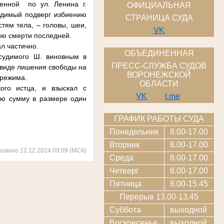
женной по ул. Ленина г.
ОФИЦИАЛЬНАЯ
удимый подверг избиению
СТРАНИЦА СУДА
тям тела, – головы, шеи,
VK
ию смерти последней.
л частично.
ОБЪЕДИНЕННАЯ
дсудимого Ш. виновным в
ПРЕСС-СЛУЖБА СУДОВ
 виде лишения свободы на
ВОРОНЕЖСКОЙ
 режима.
ОБЛАСТИ
ого истца, и взыскал с
VK
t.me
ую сумму в размере один
ГРАФИК РАБОТЫ СУДА
Понедельник
8.00-17.00
Вторник
8.00-17.00
ковано 12.12.2024 09:09 (МСК)
Среда
8.00-17.00
Четверг
8.00-17.00
Пятница
8.00-15.45
Перерыв 13.00-13.45
Суббота
выходной
Воскресенье
выходной