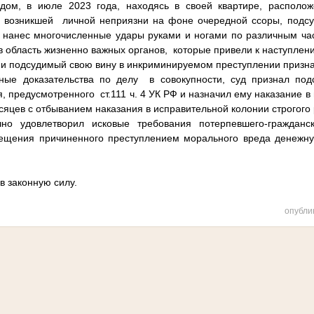
удом, в июле 2023 года, находясь в своей квартире, располо
е возникшей личной неприязни на фоне очередной ссоры, подс
, нанес многочисленные удары руками и ногами по различным час
в область жизненно важных органов, которые привели к наступлен
ии подсудимый свою вину в инкриминируемом преступлении призна
ные доказательства по делу в совокупности, суд признал по
, предусмотренного ст.111 ч. 4 УК РФ и назначил ему наказание в
сяцев с отбыванием наказания в исправительной колонии строгого
но удовлетворил исковые требования потерпевшего-гражданск
мещения причиненного преступлением морального вреда денежн
в законную силу.
опубли