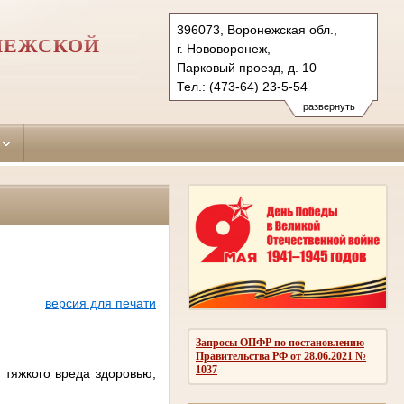
396073, Воронежская обл.,
НЕЖСКОЙ
г. Нововоронеж,
Парковый проезд, д. 10
Тел.: (473-64) 23-5-54
novovoronezhsky.vrn@sudrf.ru
развернуть
версия для печати
Запросы ОПФР по постановлению
Правительства РФ от 28.06.2021 №
1037
 тяжкого вреда здоровью,