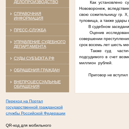
ДЕЛОПРОИЗВОДСТВО
Как установлено с
Нововоронеж, вследстви
СПРАВОЧНАЯ
свою сожительницу гр. Х
ИНФОРМАЦИЯ
туловища, а также удары 
В судебном заседан
ПРЕСС-СЛУЖБА
Оценив исследован
совершении преступления
УПРАВЛЕНИЕ СУДЕБНОГО
срок восемь лет шесть ме
ДЕПАРТАМЕНТА
Также суд частич
подсудимого в счет воз
СУДЫ СУБЪЕКТА РФ
миллион рублей.
ОБРАЩЕНИЯ ГРАЖДАН
Приговор не вступил 
ВНЕПРОЦЕССУАЛЬНЫЕ
ОБРАЩЕНИЯ
Переход на Портал
государственной гражданской
службы Российской Федерации
QR-код для мобильного