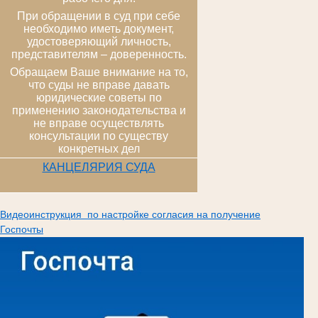
При обращении в суд при себе
необходимо иметь документ,
удостоверяющий личность,
представителям – доверенность.
Обращаем Ваше внимание на то,
что суды не вправе давать
юридические советы по
применению законодательства и
не вправе осуществлять
консультации по существу
конкретных дел
КАНЦЕЛЯРИЯ СУДА
Видеоинструкция по настройке согласия на получение
Госпочты