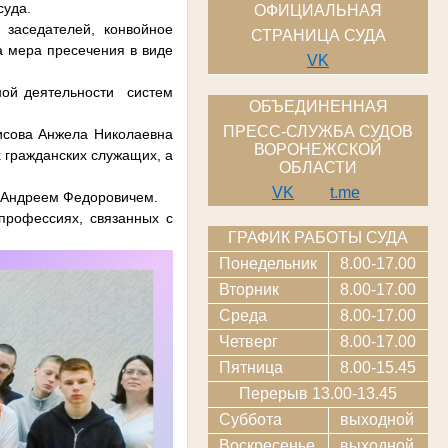
суда.
ОФИЦИАЛЬНАЯ
заседателей, конвойное
СТРАНИЦА СУДА
а мера пресечения в виде
VK
ой деятельности систем
ОБЪЕДИНЕННАЯ
ПРЕСС-СЛУЖБА СУДОВ
исова Анжела Николаевна
ВОРОНЕЖСКОЙ
х гражданских служащих, а
ОБЛАСТИ
VK
t.me
м Андреем Федоровичем.
рофессиях, связанных с
ГРАФИК РАБОТЫ СУДА
Понедельник
8.00-17.00
Вторник
8.00-17.00
Среда
8.00-17.00
Четверг
8.00-17.00
Пятница
8.00-15.45
Перерыв 13.00-13.45
Суббота
выходной
Воскресенье
выходной