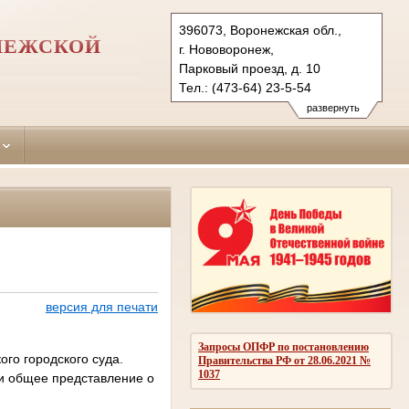
396073, Воронежская обл.,
НЕЖСКОЙ
г. Нововоронеж,
Парковый проезд, д. 10
Тел.: (473-64) 23-5-54
novovoronezhsky.vrn@sudrf.ru
развернуть
версия для печати
Запросы ОПФР по постановлению
го городского суда.
Правительства РФ от 28.06.2021 №
1037
и общее представление о