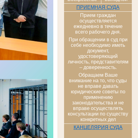
ПРИЕМНАЯ СУДА
Прием граждан
осуществляется
ежедневно в течение
всего рабочего дня.
При обращении в суд при
себе необходимо иметь
документ,
удостоверяющий
личность, представителям
– доверенность.
Обращаем Ваше
внимание на то, что суды
не вправе давать
юридические советы по
применению
законодательства и не
вправе осуществлять
консультации по существу
конкретных дел
КАНЦЕЛЯРИЯ СУДА