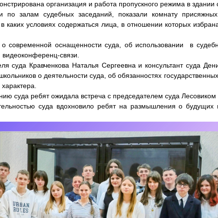
трирована организация и работа пропускного режима в здании 
 залам судебных заседаний, показали комнату присяжных 
в каких условиях содержаться лица, в отношении которых избран
 современной оснащенности суда, об использовании в судебн
 видеоконференц-связи.
суда Кравченкова Наталья Сергеевна и консультант суда Ден
школьников о деятельности суда, об обязанностях государственны
 характера.
ию суда ребят ожидала встреча с председателем суда Лесовико
ьностью суда вдохновило ребят на размышления о будущих п