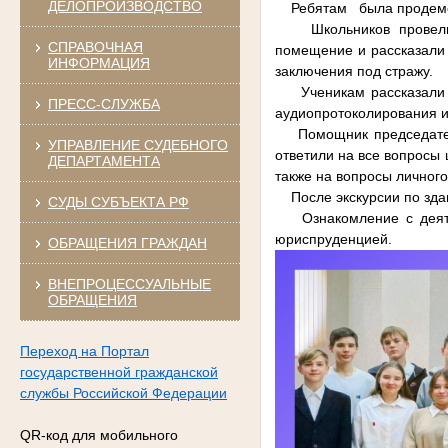
ДЕЛОПРОИЗВОДСТВО
Ребятам была продемонс
Школьников провели по
СПРАВОЧНАЯ
помещение и рассказали 
ИНФОРМАЦИЯ
заключения под стражу.
Ученикам рассказали о
ПРЕСС-СЛУЖБА
аудиопротоколирования и
Помощник председателя 
УПРАВЛЕНИЕ СУДЕБНОГО
ответили на все вопросы 
ДЕПАРТАМЕНТА
также на вопросы личного
После экскурсии по здан
СУДЫ СУБЪЕКТА РФ
Ознакомление с деятел
юриспруденцией.
ОБРАЩЕНИЯ ГРАЖДАН
ВНЕПРОЦЕССУАЛЬНЫЕ
ОБРАЩЕНИЯ
Переход на Портал
государственной гражданской
службы Российской Федерации
QR-код для мобильного