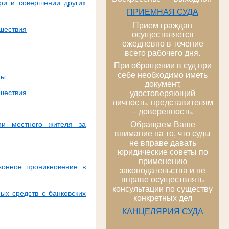
ери и совершении других
ПРИЕМНАЯ СУДА
Прием граждан
сшествия
осуществляется
ежедневно в течение
всего рабочего дня.
При обращении в суд при
себе необходимо иметь
ты
документ,
сшествия
удостоверяющий
личность, представителям
– доверенность.
ии местного жителя за
Обращаем Ваше
внимание на то, что суды
не вправе давать
юридические советы по
применению
конное проникновение в
законодательства и не
вправе осуществлять
консультации по существу
ых средств с банковских
конкретных дел
КАНЦЕЛЯРИЯ СУДА