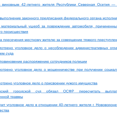
л виновным 42-летнего жителя Республики Северная Осетия —
выполнение законного предписания федерального органа исполни
 материальный ущерб за повреждение автомобиля, причиненный
го происшествия
а пресечения местному жителю за совершение тяжкого преступле
отрено уголовное дело о несоблюдении административных огра
ем суда
повиновение распоряжению сотрудников полиции
отрено уголовное дело о мошенничестве при получении социал
отрено уголовное дело о присвоении чужого имущества
ежский городской суд обязал ОСФР пересчитать выпла
енной травмы
рит уголовное дело в отношении 40-летнего жителя г. Нововороне
ества