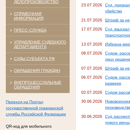
ДЕЛОПРОИЗВОДСТВО
23.07.2026
Суд призна
убийство
СПРАВОЧНАЯ
ИНФОРМАЦИЯ
21.07.2026
Штраф за не
17.07.2026
Суд взыскал
ПРЕСС-СЛУЖБА
транспортно
УПРАВЛЕНИЕ СУДЕБНОГО
13.07.2026
Избрана мер
ДЕПАРТАМЕНТА
08.07.2026
Судом рассм
СУДЫ СУБЪЕКТА РФ
лицу решени
07.07.2026
Штраф за не
ОБРАЩЕНИЯ ГРАЖДАН
06.07.2026
Судом рассм
ВНЕПРОЦЕССУАЛЬНЫЕ
размере
ОБРАЩЕНИЯ
02.07.2026
Судом рассм
30.06.2026
Нововорон
Переход на Портал
производств
государственной гражданской
службы Российской Федерации
30.06.2026
Суд рассмот
чужого имущ
QR-код для мобильного