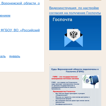
 Воронежской области о
Видеоинструкция по настройке
согласия на получение Госпочты
лением
а ФГБОУ ВО «Российский
аль
январь
.