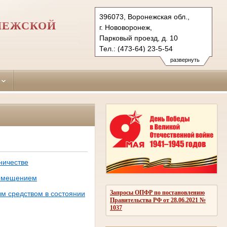
396073, Воронежская обл.,
НЕЖСКОЙ
г. Нововоронеж,
Парковый проезд, д. 10
Тел.: (473-64) 23-5-54
novovoronezhsky.vrn@sudrf.ru
развернуть
ничестве
помещением
Запросы ОПФР по постановлению
м средством в состоянии
Правительства РФ от 28.06.2021 №
1037